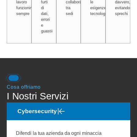
lavoro
furti
collaborazione
le
davvero,
funzionino
di
tra
esigenze
evitando
sempre
dati,
sedi
tecnologiche
sprechi
errori
e
guastii
Cosa offriamo
I Nostri Servizi
Cybersecurity
Difendi la tua azienda da ogni minaccia