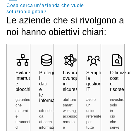
Cosa cerca un’azienda che vuole
soluzionidigitali?
Le aziende che si rivolgono a
noi hanno obiettivi chiari:
Evitare
Proteggere
Lavorare
Semplificare
Ottimizza
interruzioni
i
ovunque,
la
costi
e
dati
in
gestione
e
blocchi
e
sicurezza
IT
risorse
le
garantire
abilitare
avere
investire
informazioni
che
smart
un
solo
sistemi
difendersi
working,
unico
in
e
da
accesso
referente
ciò
strumenti
attacchi
remoto
per
che
di
informatici,
e
tutte
serve