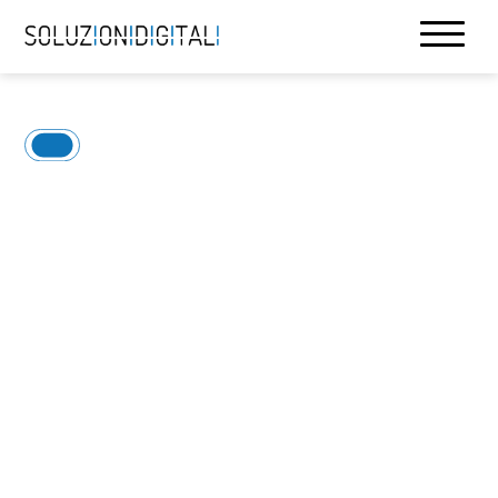
Soluzionidigitali: Difendi i tuoi dati, collega il tuo
business
Servizi IT sicuri
per la tua
azienda
Ogni azienda deve garantire continuità operativa,
proteggere dati, ottimizzare i processi e
mantenere le connessioni.
Soluzionidigitali