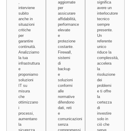
,
aggiornate
significa
interviene
per
avere un
subito
assicurare
interlocutore
anche in
affidabilità,
tecnico
situazioni
performance
sempre
critiche
elevate
presente.
per
e
Un
garantire
protezione
referente
continuità.
costante.
unico
Analizziamo
Firewall,
riduce la
la tua
sistemi
complessità,
infrastruttura
di
accelera
e
backup
la
proponiamo
e
risoluzione
soluzioni
soluzioni
dei
IT su
conformi
problemi
misura
alle
e ti offre
che
normative
la
ottimizzano
difendono
certezza
i
dati, reti
di
processi,
e
investire
aumentano
comunicazioni
solo in
la
senza
ciò che
sicurezza
compromessi.
serve